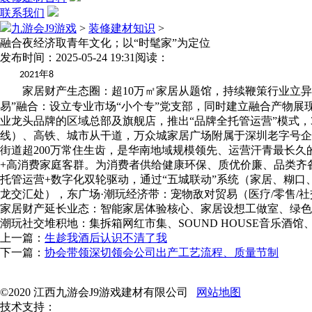
联系我们
九游会J9游戏
>
装修建材知识
>
融合夜经济取青年文化；以“时髦家”为定位
发布时间：2025-05-24 19:31
阅读：
年
2021
8
家居财产生态圈：超10万㎡家居从题馆，持续鞭策行业立异成
易”融合：设立专业市场“小个专”党支部，同时建立融合产物
业龙头品牌的区域总部及旗舰店，推出“品牌全托管运营”模式，
线）、高铁、城市从干道，万众城家居广场附属于深圳老字号企
街道超200万常住生齿，是华南地域规模领先、运营汗青最长久的
+高消费家庭客群。为消费者供给健康环保、质优价廉、品类齐
托管运营+数字化双轮驱动，通过“五城联动”系统（家居、糊
龙交汇处），东广场·潮玩经济带：宠物敌对贸易（医疗/零售/
家居财产延长业态：智能家居体验核心、家居设想工做室、绿色
潮玩社交堆积地：集拆箱网红市集、SOUND HOUSE音乐酒
上一篇：
生趁我酒后认识不清了我
下一篇：
协会带领深切领会公司出产工艺流程、质量节制
©2020 江西九游会J9游戏建材有限公司
网站地图
技术支持：