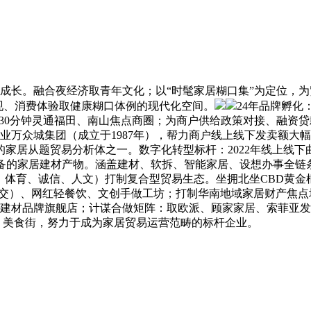
长。融合夜经济取青年文化；以“时髦家居糊口集”为定位，为
展现、消费体验取健康糊口体例的现代化空间。
24年品牌孵化
30分钟灵通福田、南山焦点商圈；为商户供给政策对接、融资贷
业万众城集团（成立于1987年），帮力商户线上线下发卖额大
家居从题贸易分析体之一。数字化转型标杆：2022年线上线下曲
备的家居建材产物。涵盖建材、软拆、智能家居、设想办事全链
口、体育、诚信、人文）打制复合型贸易生态。坐拥北坐CBD黄
社交）、网红轻餐饮、文创手做工坊；打制华南地域家居财产焦点堆
建材品牌旗舰店；计谋合做矩阵：取欧派、顾家家居、索菲亚发等
馆、美食街，努力于成为家居贸易运营范畴的标杆企业。