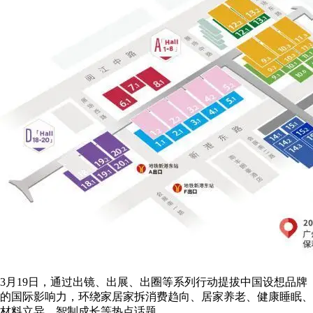
3月19日，通过出镜、出展、出圈等系列行动提拔中国设想品牌
的国际影响力，环绕家居家拆消费趋向、居家养老、健康睡眠、
材料立异、智制成长等热点话题。