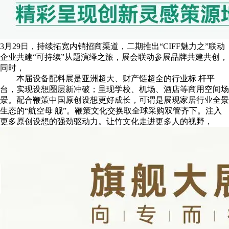
3月29日，持续拓宽内销招商渠道，二期推出“CIFF魅力之”联动
企业共建“可持续”从题演绎之旅，展会联动参展品牌共建共创，
同时，
本届设备配料展是亚洲超大、财产链超全的行业标 杆平
台，实现设想圈层新冲破；呈现学校、机场、酒店等商用空间场
景。配合鞭策中国原创设想更好成长，可谓是展现家居行业全景
生态的“航空母 舰”。鞭策文化交换取全球采购双管齐下。注入
更多原创设想的强劲驱动力。让竹文化走进更多人的视野，