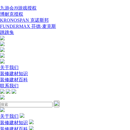
九游会J9游戏授权
博耐克授权
KRONOSPAN 克诺斯邦
FUNDERMAX 芬德·麦克斯
跳跳兔
关于我们
装修建材知识
装修建材百科
联系我们
关于我们
装修建材知识
装修建材百科