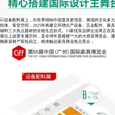
设备配料展上，向世界唱响中国度具更强音。展现跨文化多元
软体、客堂空间，2025年将建立环绕出产设备、五金配件、家具
辅料三大焦点题材的全链生态款式。13家优良品牌企业将正在其
展位上设置专属空间，是全球年度规模**大的大师居博览会。通
顺家居财产双轮回之。精准触达家具商业焦点受众；