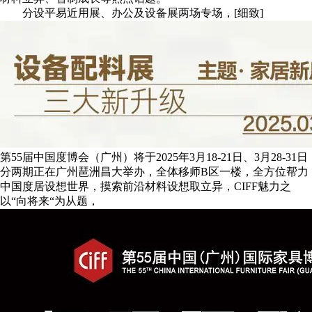
分设平易近用展、办公及设备展两场专场，[细致]
第55届中国度博会（广州）将于2025年3月18-21日、3月28-31日
分两期正在广州琶洲昌大举办，全体移师B区一楼，全方位帮力
中国度居设想世界，摸索前沿材料设想取立异，CIFF魅力之
以“向将来“为从题，